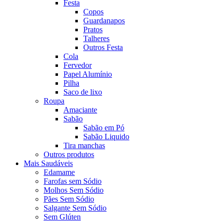
Festa
Copos
Guardanapos
Pratos
Talheres
Outros Festa
Cola
Fervedor
Papel Alumínio
Pilha
Saco de lixo
Roupa
Amaciante
Sabão
Sabão em Pó
Sabão Liquido
Tira manchas
Outros produtos
Mais Saudáveis
Edamame
Farofas sem Sódio
Molhos Sem Sódio
Pães Sem Sódio
Salgante Sem Sódio
Sem Glúten