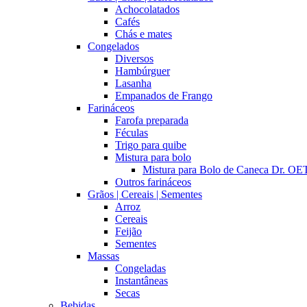
Achocolatados
Cafés
Chás e mates
Congelados
Diversos
Hambúrguer
Lasanha
Empanados de Frango
Farináceos
Farofa preparada
Féculas
Trigo para quibe
Mistura para bolo
Mistura para Bolo de Caneca Dr. 
Outros farináceos
Grãos | Cereais | Sementes
Arroz
Cereais
Feijão
Sementes
Massas
Congeladas
Instantâneas
Secas
Bebidas