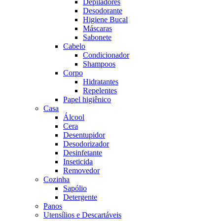
Depiladores
Desodorante
Higiene Bucal
Máscaras
Sabonete
Cabelo
Condicionador
Shampoos
Corpo
Hidratantes
Repelentes
Papel higiênico
Casa
Álcool
Cera
Desentupidor
Desodorizador
Desinfetante
Inseticida
Removedor
Cozinha
Sapólio
Detergente
Panos
Utensílios e Descartáveis