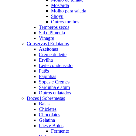
Mostarda
Molho para salada
Shoyu
Outros molhos
Temperos secos
Sal e Pimenta
Vinagre
Conservas | Enlatados
Azeitonas
Creme de leite
Ervilha
Leite condensado
Patês
Papinhas
Sopas e Cremes
Sardinha e atum
Outros enlatados
Doces | Sobremesas
Balas
Chicletes
Chocolates
Gelatina
Pães e Bolos
Fermento