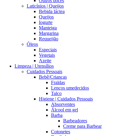
Outros doces
Laticínios | Queijos
Bebida láctea
Queijos
Iogurte
Manteiga
Margarina
Requeijão
Óleos
Especiais
Vegetais
Azeite
Limpeza | Utensílios
Cuidados Pessoais
Bebê/Crianças
Fraldas
Lenços umedecidos
Talco
Higiene | Cuidados Pessoais
Absorventes
Álcool em gel
Barba
Barbeadores
Creme para Barbear
Cotonetes