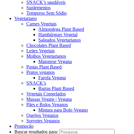
SNACK’s saudáveis
Suplementos
Temperos Sem Sódio
Vegetariano
Carnes Vegetais
Almondega Plant Based
Hambúrguer Vegetal
Salgados Vegetarianos
Chocolates Plant Based
Leites Vegetais
Molhos Vegetarianos
Maionese Vegana
Pastas Plant Based
Pratos veganos
Farofa Vegana
SNACK’s
Barras Plant Based
Vegetais Congelados
Massas Veggie | Vegana
Pães e Bolos Veganos
Mistura para Bolo Vegano
Queijos Veganos
Sorvetes Veganos
Promoção
Buscar resultados para: