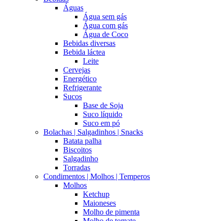
Águas
Água sem gás
Água com gás
Água de Coco
Bebidas diversas
Bebida láctea
Leite
Cervejas
Energético
Refrigerante
Sucos
Base de Soja
Suco líquido
Suco em pó
Bolachas | Salgadinhos | Snacks
Batata palha
Biscoitos
Salgadinho
Torradas
Condimentos | Molhos | Temperos
Molhos
Ketchup
Maioneses
Molho de pimenta
Molho de tomate