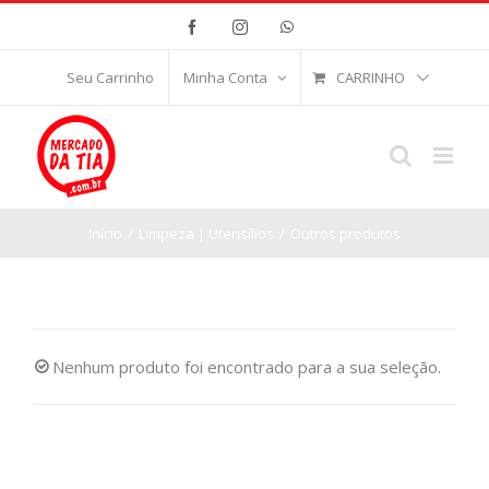
Ir
Facebook
Instagram
WhatsApp
para
o
CARRINHO
Seu Carrinho
Minha Conta
conteúdo
Início
/
Limpeza | Utensílios
/
Outros produtos
Nenhum produto foi encontrado para a sua seleção.