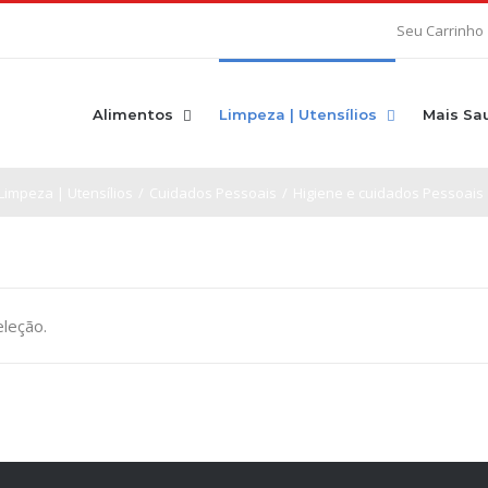
Seu Carrinho
Alimentos
Limpeza | Utensílios
Mais Sa
Limpeza | Utensílios
/
Cuidados Pessoais
/
Higiene e cuidados Pessoais
leção.