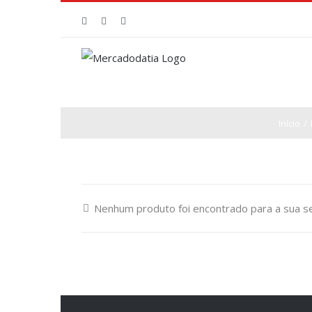
Ir
Facebook
Instagram
WhatsApp
para
o
conteúdo
Início
/
Nenhum produto foi encontrado para a sua se