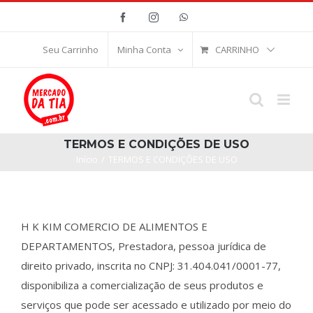
Ir
Facebook
Instagram
WhatsApp
para
o
CARRINHO
Seu Carrinho
Minha Conta
conteúdo
TERMOS E CONDIÇÕES DE USO
Início
/
TERMOS E CONDIÇÕES DE USO
H K KIM COMERCIO DE ALIMENTOS E
DEPARTAMENTOS, Prestadora, pessoa jurídica de
direito privado, inscrita no CNPJ: 31.404.041/0001-77,
disponibiliza a comercialização de seus produtos e
serviços que pode ser acessado e utilizado por meio do