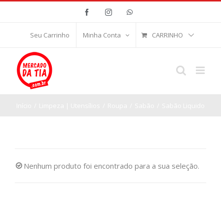
Ir
Facebook
Instagram
WhatsApp
para
o
CARRINHO
Seu Carrinho
Minha Conta
conteúdo
Início
/
Limpeza | Utensílios
/
Roupa
/
Sabão
/
Sabão Liquido
Nenhum produto foi encontrado para a sua seleção.