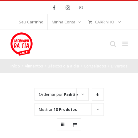
Ir
Facebook
Instagram
WhatsApp
para
o
CARRINHO
Seu Carrinho
Minha Conta
conteúdo
Início
/
Alimentos
/
Básicos dia a dia
/
Congelados
/
Diversos
Ordernar por
Padrão
Mostrar
18 Produtos