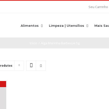
Seu Carrinho
Alimentos
Limpeza | Utensílios
Mais Sa
Início
/
Alga Marinha Barbecue 5g
Produtos