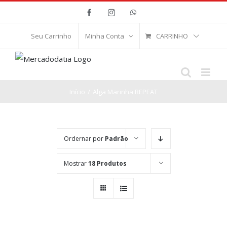
Ir
Facebook
Instagram
WhatsApp
para
o
CARRINHO
Seu Carrinho
Minha Conta
conteúdo
Início
/
Alga Marinha REPEAT
Ordernar por
Padrão
Mostrar
18 Produtos