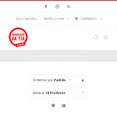
Ir
Facebook
Instagram
WhatsApp
para
o
CARRINHO
Seu Carrinho
Minha Conta
conteúdo
Início
/
Almôndega Fazenda Futuro
Ordernar por
Padrão
Mostrar
18 Produtos