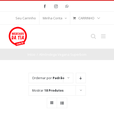
Ir
Facebook
Instagram
WhatsApp
para
o
CARRINHO
Seu Carrinho
Minha Conta
conteúdo
Início
/
Almôndega Vegana Superbom
Ordernar por
Padrão
Mostrar
18 Produtos