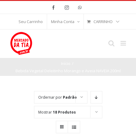
Ir
Facebook
Instagram
WhatsApp
para
o
CARRINHO
Seu Carrinho
Minha Conta
conteúdo
Início
/
Bebida Vegetal Deleitinho Morango e Aveia NAVEIA 200ml
Ordernar por
Padrão
Mostrar
18 Produtos