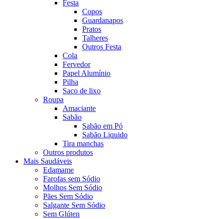
Festa
Copos
Guardanapos
Pratos
Talheres
Outros Festa
Cola
Fervedor
Papel Alumínio
Pilha
Saco de lixo
Roupa
Amaciante
Sabão
Sabão em Pó
Sabão Liquido
Tira manchas
Outros produtos
Mais Saudáveis
Edamame
Farofas sem Sódio
Molhos Sem Sódio
Pães Sem Sódio
Salgante Sem Sódio
Sem Glúten