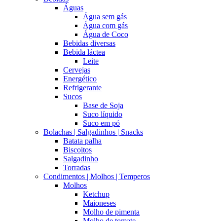
Águas
Água sem gás
Água com gás
Água de Coco
Bebidas diversas
Bebida láctea
Leite
Cervejas
Energético
Refrigerante
Sucos
Base de Soja
Suco líquido
Suco em pó
Bolachas | Salgadinhos | Snacks
Batata palha
Biscoitos
Salgadinho
Torradas
Condimentos | Molhos | Temperos
Molhos
Ketchup
Maioneses
Molho de pimenta
Molho de tomate