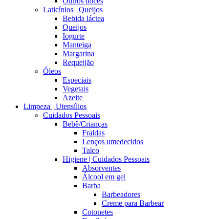
Outros doces
Laticínios | Queijos
Bebida láctea
Queijos
Iogurte
Manteiga
Margarina
Requeijão
Óleos
Especiais
Vegetais
Azeite
Limpeza | Utensílios
Cuidados Pessoais
Bebê/Crianças
Fraldas
Lenços umedecidos
Talco
Higiene | Cuidados Pessoais
Absorventes
Álcool em gel
Barba
Barbeadores
Creme para Barbear
Cotonetes