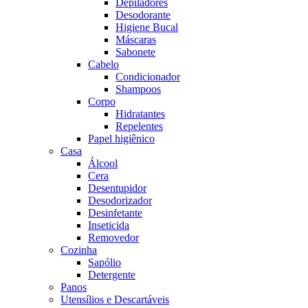
Depiladores
Desodorante
Higiene Bucal
Máscaras
Sabonete
Cabelo
Condicionador
Shampoos
Corpo
Hidratantes
Repelentes
Papel higiênico
Casa
Álcool
Cera
Desentupidor
Desodorizador
Desinfetante
Inseticida
Removedor
Cozinha
Sapólio
Detergente
Panos
Utensílios e Descartáveis