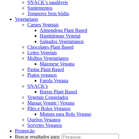
SNACK’s saudáveis
Suplementos
Temperos Sem Sódio
Vegetariano
Carnes Vegetais
Almondega Plant Based
Hambúrguer Vegetal
Salgados Vegetarianos
Chocolates Plant Based
Leites Vegetais
Molhos Vegetarianos
Maionese Vegana
Pastas Plant Based
Pratos veganos
Farofa Vegana
SNACK’s
Barras Plant Based
Vegetais Congelados
Massas Veggie | Vegana
Pães e Bolos Veganos
Mistura para Bolo Vegano
Queijos Veganos
Sorvetes Veganos
Promoção
Buscar resultados para: