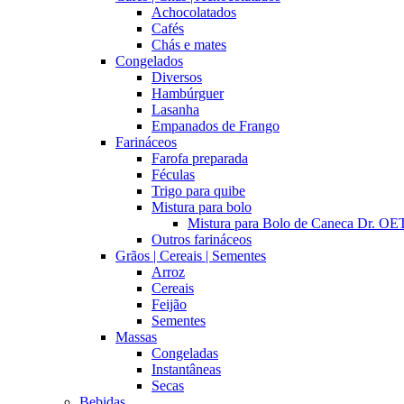
Achocolatados
Cafés
Chás e mates
Congelados
Diversos
Hambúrguer
Lasanha
Empanados de Frango
Farináceos
Farofa preparada
Féculas
Trigo para quibe
Mistura para bolo
Mistura para Bolo de Caneca Dr. 
Outros farináceos
Grãos | Cereais | Sementes
Arroz
Cereais
Feijão
Sementes
Massas
Congeladas
Instantâneas
Secas
Bebidas