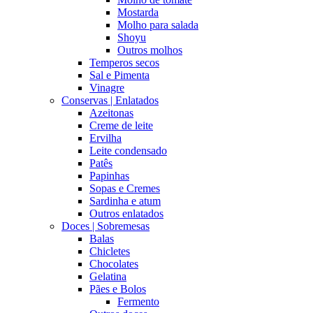
Mostarda
Molho para salada
Shoyu
Outros molhos
Temperos secos
Sal e Pimenta
Vinagre
Conservas | Enlatados
Azeitonas
Creme de leite
Ervilha
Leite condensado
Patês
Papinhas
Sopas e Cremes
Sardinha e atum
Outros enlatados
Doces | Sobremesas
Balas
Chicletes
Chocolates
Gelatina
Pães e Bolos
Fermento