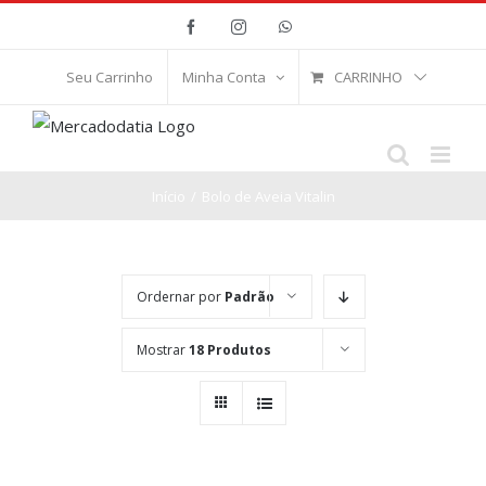
Ir
Facebook
Instagram
WhatsApp
para
o
CARRINHO
Seu Carrinho
Minha Conta
conteúdo
Início
/
Bolo de Aveia Vitalin
Ordernar por
Padrão
Mostrar
18 Produtos