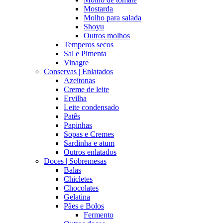
Mostarda
Molho para salada
Shoyu
Outros molhos
Temperos secos
Sal e Pimenta
Vinagre
Conservas | Enlatados
Azeitonas
Creme de leite
Ervilha
Leite condensado
Patês
Papinhas
Sopas e Cremes
Sardinha e atum
Outros enlatados
Doces | Sobremesas
Balas
Chicletes
Chocolates
Gelatina
Pães e Bolos
Fermento