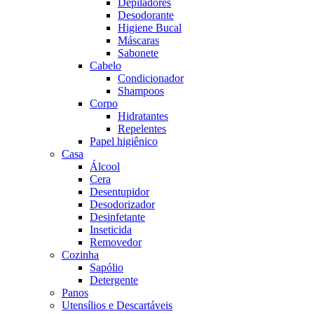
Depiladores
Desodorante
Higiene Bucal
Máscaras
Sabonete
Cabelo
Condicionador
Shampoos
Corpo
Hidratantes
Repelentes
Papel higiênico
Casa
Álcool
Cera
Desentupidor
Desodorizador
Desinfetante
Inseticida
Removedor
Cozinha
Sapólio
Detergente
Panos
Utensílios e Descartáveis