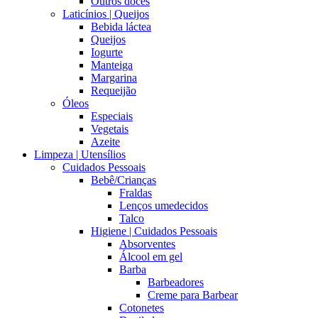
Outros doces
Laticínios | Queijos
Bebida láctea
Queijos
Iogurte
Manteiga
Margarina
Requeijão
Óleos
Especiais
Vegetais
Azeite
Limpeza | Utensílios
Cuidados Pessoais
Bebê/Crianças
Fraldas
Lenços umedecidos
Talco
Higiene | Cuidados Pessoais
Absorventes
Álcool em gel
Barba
Barbeadores
Creme para Barbear
Cotonetes