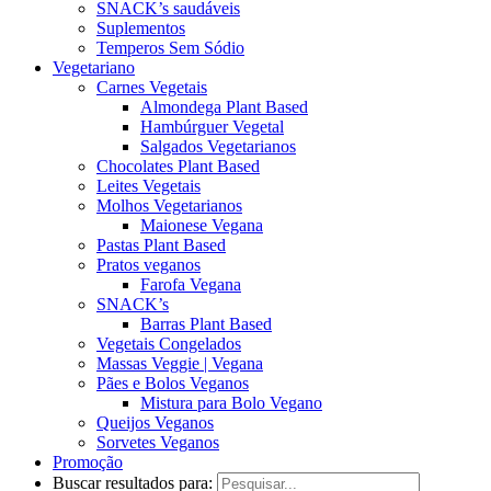
SNACK’s saudáveis
Suplementos
Temperos Sem Sódio
Vegetariano
Carnes Vegetais
Almondega Plant Based
Hambúrguer Vegetal
Salgados Vegetarianos
Chocolates Plant Based
Leites Vegetais
Molhos Vegetarianos
Maionese Vegana
Pastas Plant Based
Pratos veganos
Farofa Vegana
SNACK’s
Barras Plant Based
Vegetais Congelados
Massas Veggie | Vegana
Pães e Bolos Veganos
Mistura para Bolo Vegano
Queijos Veganos
Sorvetes Veganos
Promoção
Buscar resultados para: