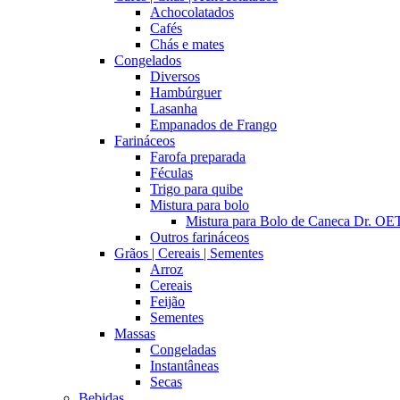
Achocolatados
Cafés
Chás e mates
Congelados
Diversos
Hambúrguer
Lasanha
Empanados de Frango
Farináceos
Farofa preparada
Féculas
Trigo para quibe
Mistura para bolo
Mistura para Bolo de Caneca Dr. 
Outros farináceos
Grãos | Cereais | Sementes
Arroz
Cereais
Feijão
Sementes
Massas
Congeladas
Instantâneas
Secas
Bebidas