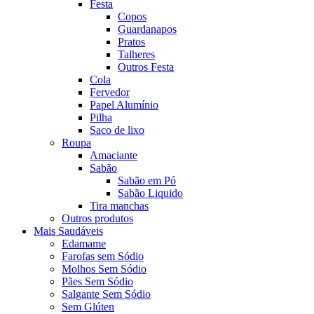
Festa
Copos
Guardanapos
Pratos
Talheres
Outros Festa
Cola
Fervedor
Papel Alumínio
Pilha
Saco de lixo
Roupa
Amaciante
Sabão
Sabão em Pó
Sabão Liquido
Tira manchas
Outros produtos
Mais Saudáveis
Edamame
Farofas sem Sódio
Molhos Sem Sódio
Pães Sem Sódio
Salgante Sem Sódio
Sem Glúten