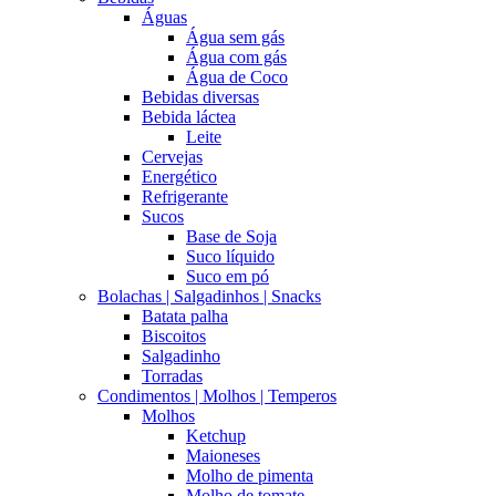
Águas
Água sem gás
Água com gás
Água de Coco
Bebidas diversas
Bebida láctea
Leite
Cervejas
Energético
Refrigerante
Sucos
Base de Soja
Suco líquido
Suco em pó
Bolachas | Salgadinhos | Snacks
Batata palha
Biscoitos
Salgadinho
Torradas
Condimentos | Molhos | Temperos
Molhos
Ketchup
Maioneses
Molho de pimenta
Molho de tomate