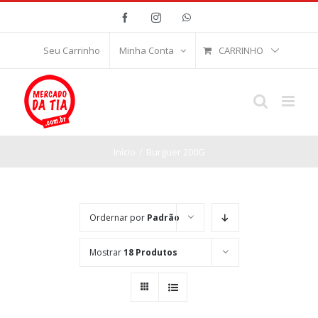
Ir
Facebook
Instagram
WhatsApp
para
o
CARRINHO
Seu Carrinho
Minha Conta
conteúdo
Início
/
Burguer 200G
Ordernar por
Padrão
Mostrar
18 Produtos