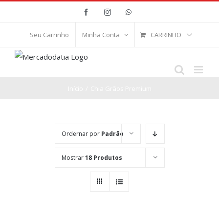
Ir
Facebook
Instagram
WhatsApp
para
o
CARRINHO
Seu Carrinho
Minha Conta
conteúdo
Início
/
Chia Grãos Premium
Ordernar por
Padrão
Mostrar
18 Produtos