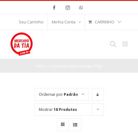
Ir
Facebook
Instagram
WhatsApp
para
o
CARRINHO
Seu Carrinho
Minha Conta
conteúdo
Início
/
Coxinha Sabor Frango 300g
Ordernar por
Padrão
Mostrar
18 Produtos