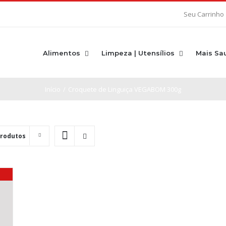
Seu Carrinho
Alimentos
Limpeza | Utensílios
Mais Sa
Início
/
Croquete de Linguiça VEGABOM 300g
Produtos