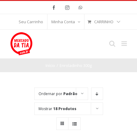
Ir
Facebook
Instagram
WhatsApp
para
o
CARRINHO
Seu Carrinho
Minha Conta
conteúdo
Início
/
Enroladinho 300g
Ordernar por
Padrão
Mostrar
18 Produtos