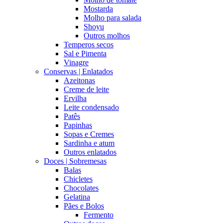
Mostarda
Molho para salada
Shoyu
Outros molhos
Temperos secos
Sal e Pimenta
Vinagre
Conservas | Enlatados
Azeitonas
Creme de leite
Ervilha
Leite condensado
Patês
Papinhas
Sopas e Cremes
Sardinha e atum
Outros enlatados
Doces | Sobremesas
Balas
Chicletes
Chocolates
Gelatina
Pães e Bolos
Fermento