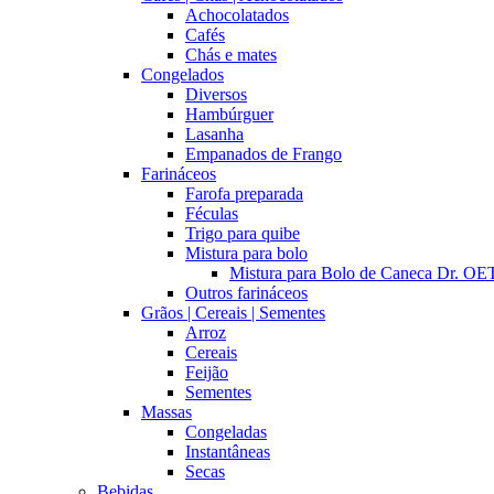
Achocolatados
Cafés
Chás e mates
Congelados
Diversos
Hambúrguer
Lasanha
Empanados de Frango
Farináceos
Farofa preparada
Féculas
Trigo para quibe
Mistura para bolo
Mistura para Bolo de Caneca Dr. 
Outros farináceos
Grãos | Cereais | Sementes
Arroz
Cereais
Feijão
Sementes
Massas
Congeladas
Instantâneas
Secas
Bebidas