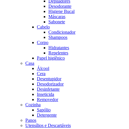
Depiladores
Desodorante
Higiene Bucal
Máscaras
Sabonete
Cabelo
Condicionador
Shampoos
Corpo
Hidratantes
Repelentes
Papel higiênico
Casa
Álcool
Cera
Desentupidor
Desodorizador
Desinfetante
Inseticida
Removedor
Cozinha
Sapólio
Detergente
Panos
Utensílios e Descartáveis