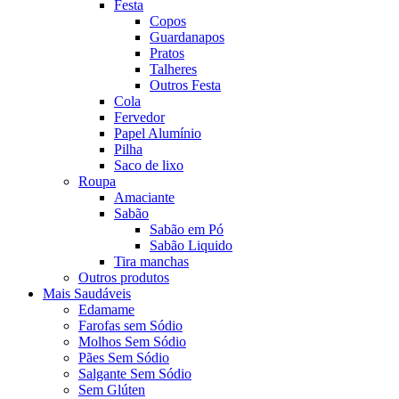
Festa
Copos
Guardanapos
Pratos
Talheres
Outros Festa
Cola
Fervedor
Papel Alumínio
Pilha
Saco de lixo
Roupa
Amaciante
Sabão
Sabão em Pó
Sabão Liquido
Tira manchas
Outros produtos
Mais Saudáveis
Edamame
Farofas sem Sódio
Molhos Sem Sódio
Pães Sem Sódio
Salgante Sem Sódio
Sem Glúten