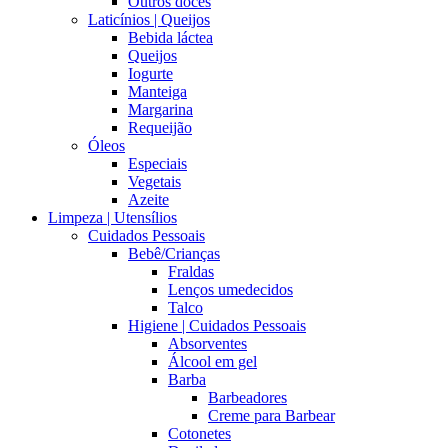
Outros doces
Laticínios | Queijos
Bebida láctea
Queijos
Iogurte
Manteiga
Margarina
Requeijão
Óleos
Especiais
Vegetais
Azeite
Limpeza | Utensílios
Cuidados Pessoais
Bebê/Crianças
Fraldas
Lenços umedecidos
Talco
Higiene | Cuidados Pessoais
Absorventes
Álcool em gel
Barba
Barbeadores
Creme para Barbear
Cotonetes