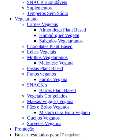
SNACK’s saudáveis
Suplementos
Temperos Sem Sódio
Vegetariano
Carnes Vegetais
Almondega Plant Based
Hambúrguer Vegetal
Salgados Vegetarianos
Chocolates Plant Based
Leites Vegetais
Molhos Vegetarianos
Maionese Vegana
Pastas Plant Based
Pratos veganos
Farofa Vegana
SNACK’s
Barras Plant Based
Vegetais Congelados
Massas Veggie | Vegana
Pães e Bolos Veganos
Mistura para Bolo Vegano
Queijos Veganos
Sorvetes Veganos
Promoção
Buscar resultados para: