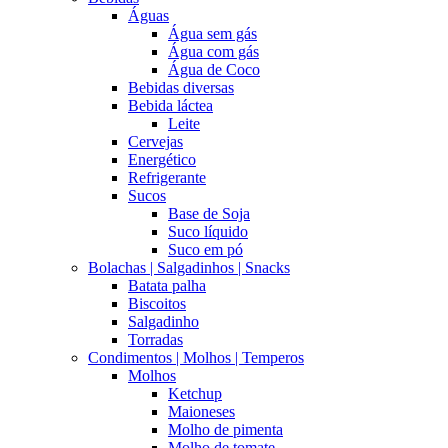
Águas
Água sem gás
Água com gás
Água de Coco
Bebidas diversas
Bebida láctea
Leite
Cervejas
Energético
Refrigerante
Sucos
Base de Soja
Suco líquido
Suco em pó
Bolachas | Salgadinhos | Snacks
Batata palha
Biscoitos
Salgadinho
Torradas
Condimentos | Molhos | Temperos
Molhos
Ketchup
Maioneses
Molho de pimenta
Molho de tomate