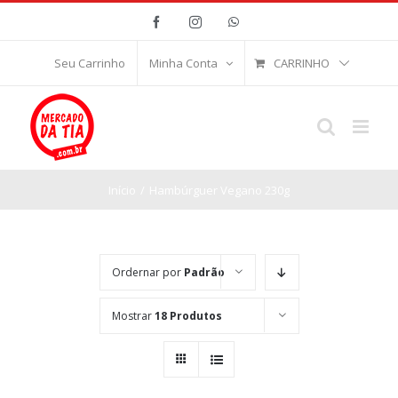
Ir
Facebook
Instagram
WhatsApp
para
o
CARRINHO
Seu Carrinho
Minha Conta
conteúdo
Início
/
Hambúrguer Vegano 230g
Ordernar por
Padrão
Mostrar
18 Produtos