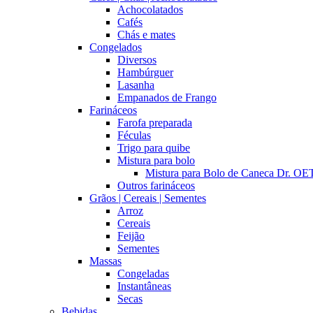
Achocolatados
Cafés
Chás e mates
Congelados
Diversos
Hambúrguer
Lasanha
Empanados de Frango
Farináceos
Farofa preparada
Féculas
Trigo para quibe
Mistura para bolo
Mistura para Bolo de Caneca Dr. 
Outros farináceos
Grãos | Cereais | Sementes
Arroz
Cereais
Feijão
Sementes
Massas
Congeladas
Instantâneas
Secas
Bebidas