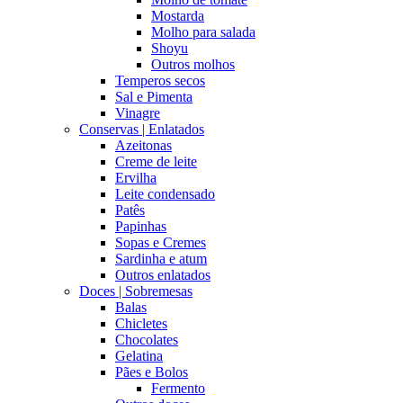
Mostarda
Molho para salada
Shoyu
Outros molhos
Temperos secos
Sal e Pimenta
Vinagre
Conservas | Enlatados
Azeitonas
Creme de leite
Ervilha
Leite condensado
Patês
Papinhas
Sopas e Cremes
Sardinha e atum
Outros enlatados
Doces | Sobremesas
Balas
Chicletes
Chocolates
Gelatina
Pães e Bolos
Fermento