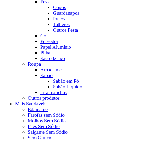
Festa
Copos
Guardanapos
Pratos
Talheres
Outros Festa
Cola
Fervedor
Papel Alumínio
Pilha
Saco de lixo
Roupa
Amaciante
Sabão
Sabão em Pó
Sabão Liquido
Tira manchas
Outros produtos
Mais Saudáveis
Edamame
Farofas sem Sódio
Molhos Sem Sódio
Pães Sem Sódio
Salgante Sem Sódio
Sem Glúten