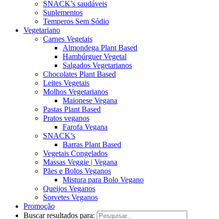
SNACK’s saudáveis
Suplementos
Temperos Sem Sódio
Vegetariano
Carnes Vegetais
Almondega Plant Based
Hambúrguer Vegetal
Salgados Vegetarianos
Chocolates Plant Based
Leites Vegetais
Molhos Vegetarianos
Maionese Vegana
Pastas Plant Based
Pratos veganos
Farofa Vegana
SNACK’s
Barras Plant Based
Vegetais Congelados
Massas Veggie | Vegana
Pães e Bolos Veganos
Mistura para Bolo Vegano
Queijos Veganos
Sorvetes Veganos
Promoção
Buscar resultados para: