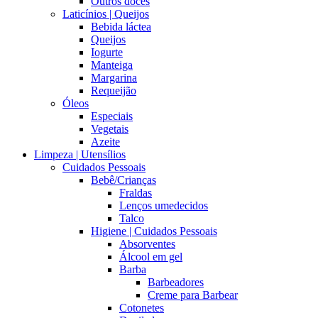
Outros doces
Laticínios | Queijos
Bebida láctea
Queijos
Iogurte
Manteiga
Margarina
Requeijão
Óleos
Especiais
Vegetais
Azeite
Limpeza | Utensílios
Cuidados Pessoais
Bebê/Crianças
Fraldas
Lenços umedecidos
Talco
Higiene | Cuidados Pessoais
Absorventes
Álcool em gel
Barba
Barbeadores
Creme para Barbear
Cotonetes