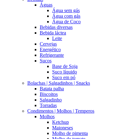
Águas
Água sem gás
Água com gás
Água de Coco
Bebidas diversas
Bebida láctea
Leite
Cervejas
Energético
Refrigerante
Sucos
Base de Soja
Suco líquido
Suco em pó
Bolachas | Salgadinhos | Snacks
Batata palha
Biscoitos
Salgadinho
Torradas
Condimentos | Molhos | Temperos
Molhos
Ketchup
Maioneses
Molho de pimenta
Molho de tomate