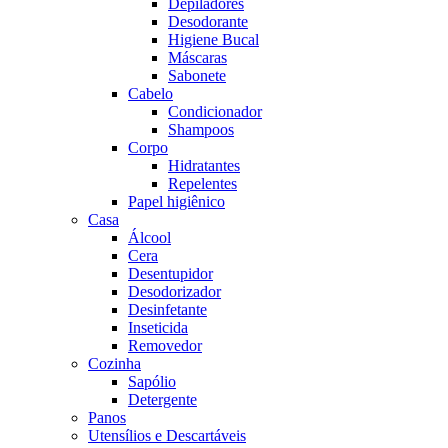
Depiladores
Desodorante
Higiene Bucal
Máscaras
Sabonete
Cabelo
Condicionador
Shampoos
Corpo
Hidratantes
Repelentes
Papel higiênico
Casa
Álcool
Cera
Desentupidor
Desodorizador
Desinfetante
Inseticida
Removedor
Cozinha
Sapólio
Detergente
Panos
Utensílios e Descartáveis