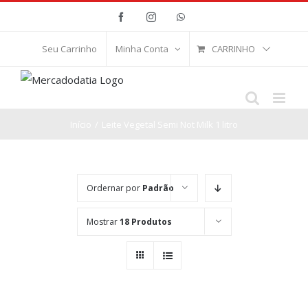
Ir
Facebook
Instagram
WhatsApp
para
o
CARRINHO
Seu Carrinho
Minha Conta
conteúdo
Início
/
Leite Vegetal Semi Not Milk 1 litro
Ordernar por
Padrão
Mostrar
18 Produtos