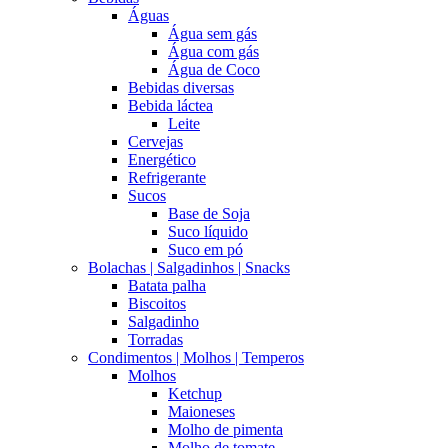
Águas
Água sem gás
Água com gás
Água de Coco
Bebidas diversas
Bebida láctea
Leite
Cervejas
Energético
Refrigerante
Sucos
Base de Soja
Suco líquido
Suco em pó
Bolachas | Salgadinhos | Snacks
Batata palha
Biscoitos
Salgadinho
Torradas
Condimentos | Molhos | Temperos
Molhos
Ketchup
Maioneses
Molho de pimenta
Molho de tomate