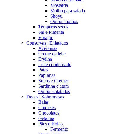
Mostarda
Molho para salada
Shoyu
Outros molhos
Temperos secos
Sal e Pimenta
Vinagre
Conservas | Enlatados
Azeitonas
Creme de leite
Ervilha
Leite condensado
Patês
Papinhas
Sopas e Cremes
Sardinha e atum
Outros enlatados
Doces | Sobremesas
Balas
Chicletes
Chocolates
Gelatina
Pães e Bolos
Fermento