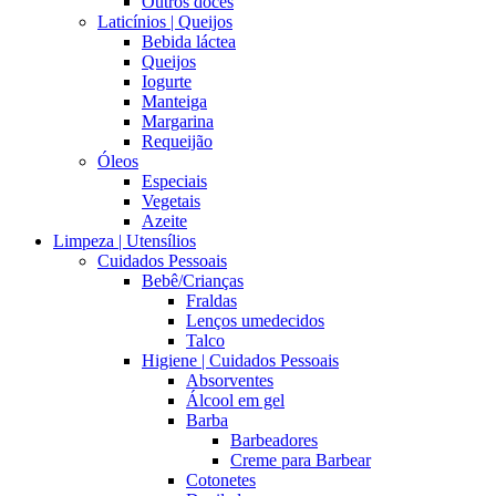
Outros doces
Laticínios | Queijos
Bebida láctea
Queijos
Iogurte
Manteiga
Margarina
Requeijão
Óleos
Especiais
Vegetais
Azeite
Limpeza | Utensílios
Cuidados Pessoais
Bebê/Crianças
Fraldas
Lenços umedecidos
Talco
Higiene | Cuidados Pessoais
Absorventes
Álcool em gel
Barba
Barbeadores
Creme para Barbear
Cotonetes