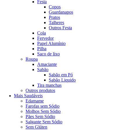
Festa
Copos
Guardanapos
Pratos
Talheres
Outros Festa
Cola
Fervedor
Papel Alumínio
Pilha
Saco de lixo
Roupa
Amaciante
Sabão
Sabão em Pó
Sabão Liquido
Tira manchas
Outros produtos
Mais Saudáveis
Edamame
Farofas sem Sódio
Molhos Sem Sódio
Pães Sem Sódio
Salgante Sem Sódio
Sem Glúten