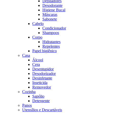
Depiladores
Desodorante
Higiene Bucal
Máscaras
Sabonete
Cabelo
Condicionador
Shampoos
Corpo
Hidratantes
Repelentes
Papel higiênico
Casa
Álcool
Cera
Desentupidor
Desodorizador
Desinfetante
Inseticida
Removedor
Cozinha
Sapólio
Detergente
Panos
Utensílios e Descartáveis