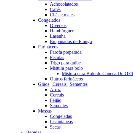
Achocolatados
Cafés
Chás e mates
Congelados
Diversos
Hambúrguer
Lasanha
Empanados de Frango
Farináceos
Farofa preparada
Féculas
Trigo para quibe
Mistura para bolo
Mistura para Bolo de Caneca Dr. 
Outros farináceos
Grãos | Cereais | Sementes
Arroz
Cereais
Feijão
Sementes
Massas
Congeladas
Instantâneas
Secas
Bebidas