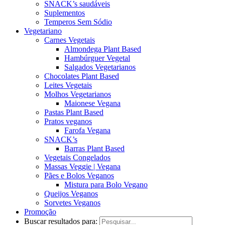
SNACK’s saudáveis
Suplementos
Temperos Sem Sódio
Vegetariano
Carnes Vegetais
Almondega Plant Based
Hambúrguer Vegetal
Salgados Vegetarianos
Chocolates Plant Based
Leites Vegetais
Molhos Vegetarianos
Maionese Vegana
Pastas Plant Based
Pratos veganos
Farofa Vegana
SNACK’s
Barras Plant Based
Vegetais Congelados
Massas Veggie | Vegana
Pães e Bolos Veganos
Mistura para Bolo Vegano
Queijos Veganos
Sorvetes Veganos
Promoção
Buscar resultados para: