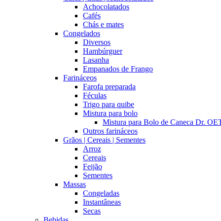
Achocolatados
Cafés
Chás e mates
Congelados
Diversos
Hambúrguer
Lasanha
Empanados de Frango
Farináceos
Farofa preparada
Féculas
Trigo para quibe
Mistura para bolo
Mistura para Bolo de Caneca Dr. 
Outros farináceos
Grãos | Cereais | Sementes
Arroz
Cereais
Feijão
Sementes
Massas
Congeladas
Instantâneas
Secas
Bebidas