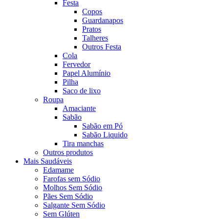
Festa
Copos
Guardanapos
Pratos
Talheres
Outros Festa
Cola
Fervedor
Papel Alumínio
Pilha
Saco de lixo
Roupa
Amaciante
Sabão
Sabão em Pó
Sabão Liquido
Tira manchas
Outros produtos
Mais Saudáveis
Edamame
Farofas sem Sódio
Molhos Sem Sódio
Pães Sem Sódio
Salgante Sem Sódio
Sem Glúten