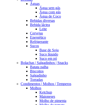
Águas
Água sem gás
Água com gás
Água de Coco
Bebidas diversas
Bebida láctea
Leite
Cervejas
Energético
Refrigerante
Sucos
Base de Soja
Suco líquido
Suco em pó
Bolachas | Salgadinhos | Snacks
Batata palha
Biscoitos
Salgadinho
Torradas
Condimentos | Molhos | Temperos
Molhos
Ketchup
Maioneses
Molho de pimenta
Molho de tomate