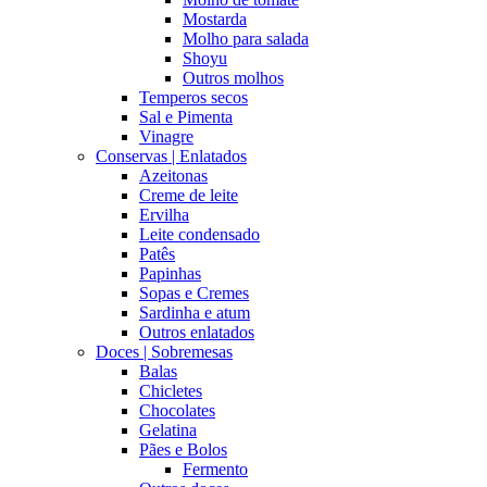
Mostarda
Molho para salada
Shoyu
Outros molhos
Temperos secos
Sal e Pimenta
Vinagre
Conservas | Enlatados
Azeitonas
Creme de leite
Ervilha
Leite condensado
Patês
Papinhas
Sopas e Cremes
Sardinha e atum
Outros enlatados
Doces | Sobremesas
Balas
Chicletes
Chocolates
Gelatina
Pães e Bolos
Fermento