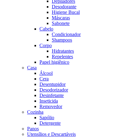
Depiladores
Desodorante
Higiene Bucal
Máscaras
Sabonete
Cabelo
Condicionador
Shampoos
Corpo
Hidratantes
Repelentes
Papel higiênico
Casa
Álcool
Cera
Desentupidor
Desodorizador
Desinfetante
Inseticida
Removedor
Cozinha
Sapólio
Detergente
Panos
Utensílios e Descartáveis