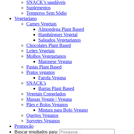
SNACK’s saudáveis
Suplementos
Temperos Sem Sódio
Vegetariano
Carnes Vegetais
Almondega Plant Based
Hambúrguer Vegetal
Salgados Vegetarianos
Chocolates Plant Based
Leites Vegetais
Molhos Vegetarianos
Maionese Vegana
Pastas Plant Based
Pratos veganos
Farofa Vegana
SNACK’s
Barras Plant Based
Vegetais Congelados
Massas Veggie | Vegana
Pães e Bolos Veganos
Mistura para Bolo Vegano
Queijos Veganos
Sorvetes Veganos
Promoção
Buscar resultados para: