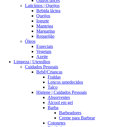
Outros doces
Laticínios | Queijos
Bebida láctea
Queijos
Iogurte
Manteiga
Margarina
Requeijão
Óleos
Especiais
Vegetais
Azeite
Limpeza | Utensílios
Cuidados Pessoais
Bebê/Crianças
Fraldas
Lenços umedecidos
Talco
Higiene | Cuidados Pessoais
Absorventes
Álcool em gel
Barba
Barbeadores
Creme para Barbear
Cotonetes