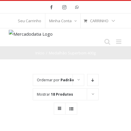
Ir
Facebook
Instagram
WhatsApp
para
o
CARRINHO
Seu Carrinho
Minha Conta
conteúdo
Início
/
Medalhão Superbom 400g
Ordernar por
Padrão
Mostrar
18 Produtos