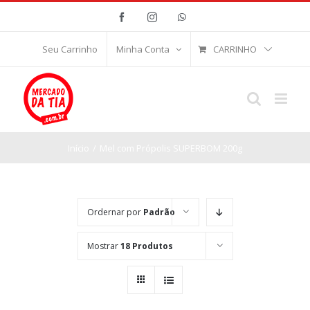
Ir
Facebook
Instagram
WhatsApp
para
o
CARRINHO
Seu Carrinho
Minha Conta
conteúdo
Início
/
Mel com Própolis SUPERBOM 200g
Ordernar por
Padrão
Mostrar
18 Produtos