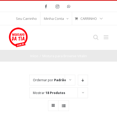
Ir
Facebook
Instagram
WhatsApp
para
o
CARRINHO
Seu Carrinho
Minha Conta
conteúdo
Início
/
Mistura para Brownie Vitalin
Ordernar por
Padrão
Mostrar
18 Produtos