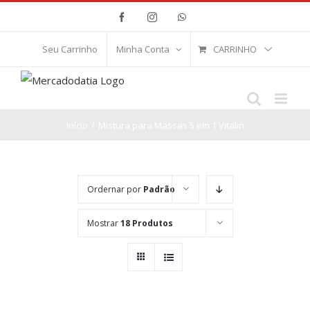
Ir
Facebook
Instagram
WhatsApp
para
o
CARRINHO
Seu Carrinho
Minha Conta
conteúdo
Início
/
Mistura para Massas 5 em 1 Vitalin
Ordernar por
Padrão
Mostrar
18 Produtos