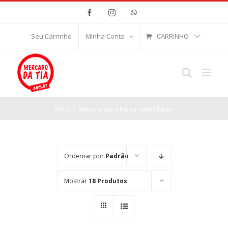
Ir
Facebook
Instagram
WhatsApp
para
o
CARRINHO
Seu Carrinho
Minha Conta
conteúdo
Início
/
Mistura para Pizza sem Glúten
Ordernar por
Padrão
Mostrar
18 Produtos