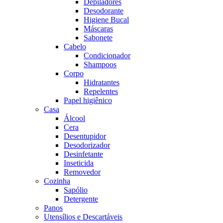
Depiladores
Desodorante
Higiene Bucal
Máscaras
Sabonete
Cabelo
Condicionador
Shampoos
Corpo
Hidratantes
Repelentes
Papel higiênico
Casa
Álcool
Cera
Desentupidor
Desodorizador
Desinfetante
Inseticida
Removedor
Cozinha
Sapólio
Detergente
Panos
Utensílios e Descartáveis