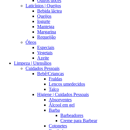
Outros doces
Laticínios | Queijos
Bebida láctea
Queijos
Iogurte
Manteiga
Margarina
Requeijão
Óleos
Especiais
Vegetais
Azeite
Limpeza | Utensílios
Cuidados Pessoais
Bebê/Crianças
Fraldas
Lenços umedecidos
Talco
Higiene | Cuidados Pessoais
Absorventes
Álcool em gel
Barba
Barbeadores
Creme para Barbear
Cotonetes