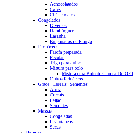
Achocolatados
Cafés
Chás e mates
Congelados
Diversos
Hambúrguer
Lasanha
Empanados de Frango
Farináceos
Farofa preparada
Féculas
Trigo para quibe
Mistura para bolo
Mistura para Bolo de Caneca Dr. 
Outros farináceos
Grãos | Cereais | Sementes
Arroz
Cereais
Feijão
Sementes
Massas
Congeladas
Instantâneas
Secas
Bebidas