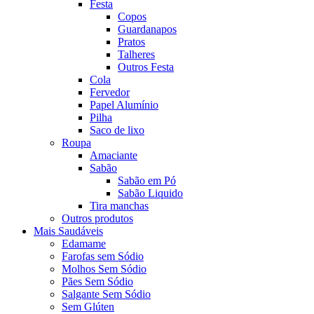
Festa
Copos
Guardanapos
Pratos
Talheres
Outros Festa
Cola
Fervedor
Papel Alumínio
Pilha
Saco de lixo
Roupa
Amaciante
Sabão
Sabão em Pó
Sabão Liquido
Tira manchas
Outros produtos
Mais Saudáveis
Edamame
Farofas sem Sódio
Molhos Sem Sódio
Pães Sem Sódio
Salgante Sem Sódio
Sem Glúten