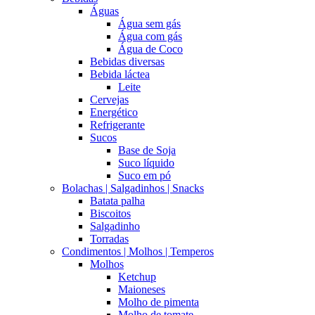
Águas
Água sem gás
Água com gás
Água de Coco
Bebidas diversas
Bebida láctea
Leite
Cervejas
Energético
Refrigerante
Sucos
Base de Soja
Suco líquido
Suco em pó
Bolachas | Salgadinhos | Snacks
Batata palha
Biscoitos
Salgadinho
Torradas
Condimentos | Molhos | Temperos
Molhos
Ketchup
Maioneses
Molho de pimenta
Molho de tomate