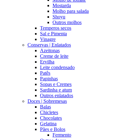
Mostarda
Molho para salada
Shoyu
Outros molhos
Temperos secos
Sal e Pimenta
Vinagre
Conservas | Enlatados
Azeitonas
Creme de leite
Ervilha
Leite condensado
Patês
Papinhas
Sopas e Cremes
Sardinha e atum
Outros enlatados
Doces | Sobremesas
Balas
Chicletes
Chocolates
Gelatina
Pães e Bolos
Fermento