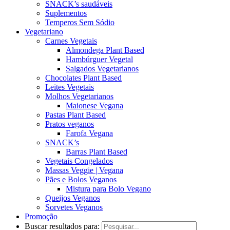
SNACK’s saudáveis
Suplementos
Temperos Sem Sódio
Vegetariano
Carnes Vegetais
Almondega Plant Based
Hambúrguer Vegetal
Salgados Vegetarianos
Chocolates Plant Based
Leites Vegetais
Molhos Vegetarianos
Maionese Vegana
Pastas Plant Based
Pratos veganos
Farofa Vegana
SNACK’s
Barras Plant Based
Vegetais Congelados
Massas Veggie | Vegana
Pães e Bolos Veganos
Mistura para Bolo Vegano
Queijos Veganos
Sorvetes Veganos
Promoção
Buscar resultados para: