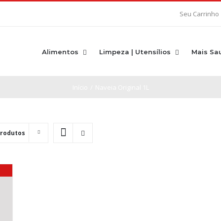
Seu Carrinho
Alimentos
Limpeza | Utensílios
Mais Sa
Início
/
Naveia Original 1L
Produtos