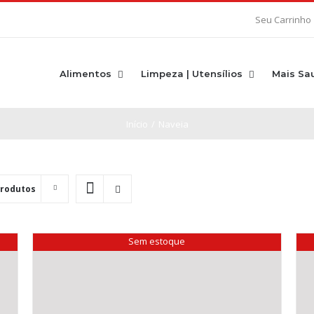
Seu Carrinho
Alimentos
Limpeza | Utensílios
Mais Sa
Início
/
Naveia
Produtos
Sem estoque