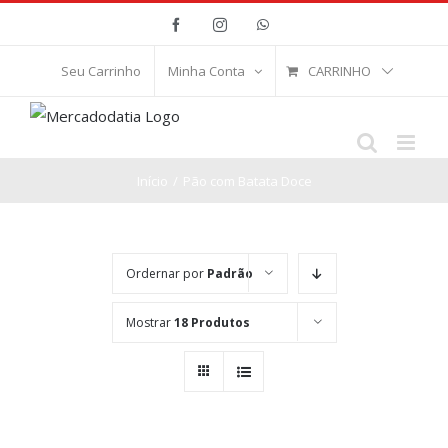
Ir
Facebook
Instagram
WhatsApp
para
o
CARRINHO
Seu Carrinho
Minha Conta
conteúdo
Início
/
Pão com Batata Doce
Ordernar por
Padrão
Mostrar
18 Produtos