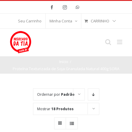
Ir
Facebook
Instagram
WhatsApp
para
o
CARRINHO
Seu Carrinho
Minha Conta
conteúdo
Início
/
Proteína Texturizada de Soja Granulada Natural 400g SORA
Ordernar por
Padrão
Mostrar
18 Produtos