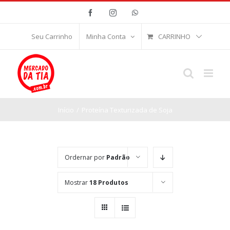
Ir
Facebook
Instagram
WhatsApp
para
o
CARRINHO
Seu Carrinho
Minha Conta
conteúdo
Início
/
Proteína Texturizada de Soja
Ordernar por
Padrão
Mostrar
18 Produtos