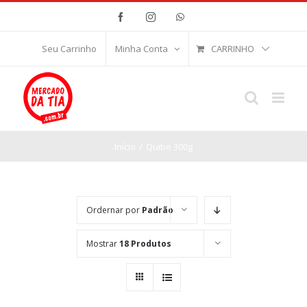
Ir
Facebook
Instagram
WhatsApp
para
o
CARRINHO
Seu Carrinho
Minha Conta
conteúdo
Início
/
Quibe 300g
Ordernar por
Padrão
Mostrar
18 Produtos