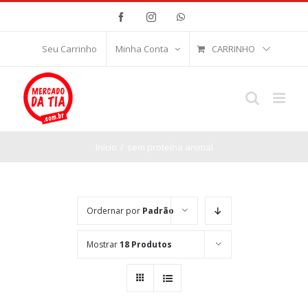
Ir
Facebook
Instagram
WhatsApp
para
o
CARRINHO
Seu Carrinho
Minha Conta
conteúdo
Início
/
sem proteína animal
Ordernar por
Padrão
Mostrar
18 Produtos