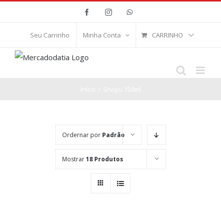
Ir
Facebook
Instagram
WhatsApp
para
o
CARRINHO
Seu Carrinho
Minha Conta
conteúdo
Início
/
Shoyu 150ml
Ordernar por
Padrão
Mostrar
18 Produtos