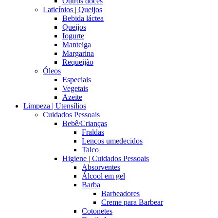
Outros doces
Laticínios | Queijos
Bebida láctea
Queijos
Iogurte
Manteiga
Margarina
Requeijão
Óleos
Especiais
Vegetais
Azeite
Limpeza | Utensílios
Cuidados Pessoais
Bebê/Crianças
Fraldas
Lenços umedecidos
Talco
Higiene | Cuidados Pessoais
Absorventes
Álcool em gel
Barba
Barbeadores
Creme para Barbear
Cotonetes