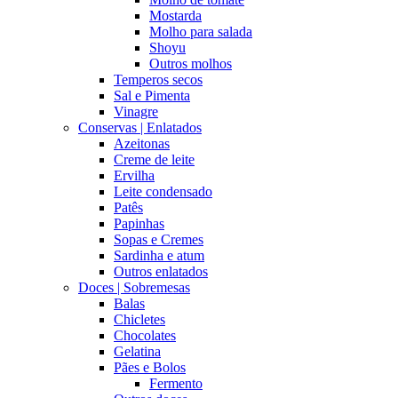
Mostarda
Molho para salada
Shoyu
Outros molhos
Temperos secos
Sal e Pimenta
Vinagre
Conservas | Enlatados
Azeitonas
Creme de leite
Ervilha
Leite condensado
Patês
Papinhas
Sopas e Cremes
Sardinha e atum
Outros enlatados
Doces | Sobremesas
Balas
Chicletes
Chocolates
Gelatina
Pães e Bolos
Fermento