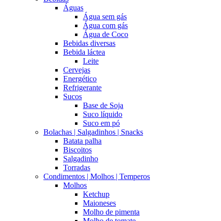
Águas
Água sem gás
Água com gás
Água de Coco
Bebidas diversas
Bebida láctea
Leite
Cervejas
Energético
Refrigerante
Sucos
Base de Soja
Suco líquido
Suco em pó
Bolachas | Salgadinhos | Snacks
Batata palha
Biscoitos
Salgadinho
Torradas
Condimentos | Molhos | Temperos
Molhos
Ketchup
Maioneses
Molho de pimenta
Molho de tomate