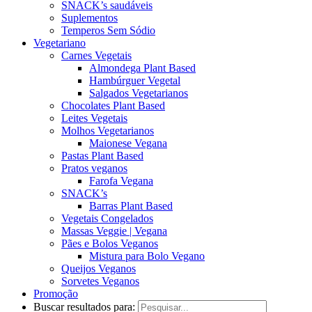
SNACK’s saudáveis
Suplementos
Temperos Sem Sódio
Vegetariano
Carnes Vegetais
Almondega Plant Based
Hambúrguer Vegetal
Salgados Vegetarianos
Chocolates Plant Based
Leites Vegetais
Molhos Vegetarianos
Maionese Vegana
Pastas Plant Based
Pratos veganos
Farofa Vegana
SNACK’s
Barras Plant Based
Vegetais Congelados
Massas Veggie | Vegana
Pães e Bolos Veganos
Mistura para Bolo Vegano
Queijos Veganos
Sorvetes Veganos
Promoção
Buscar resultados para: