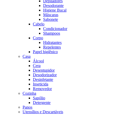
Depiladores
Desodorante
Higiene Bucal
Máscaras
Sabonete
Cabelo
Condicionador
Shampoos
Corpo
Hidratantes
Repelentes
Papel higiênico
Casa
Álcool
Cera
Desentupidor
Desodorizador
Desinfetante
Inseticida
Removedor
Cozinha
Sapólio
Detergente
Panos
Utensílios e Descartáveis