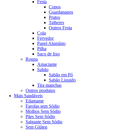
Festa
Copos
Guardanapos
Pratos
Talheres
Outros Festa
Cola
Fervedor
Papel Alumínio
Pilha
Saco de lixo
Roupa
Amaciante
Sabão
Sabão em Pó
Sabão Liquido
Tira manchas
Outros produtos
Mais Saudáveis
Edamame
Farofas sem Sódio
Molhos Sem Sódio
Pães Sem Sódio
Salgante Sem Sódio
Sem Glúten