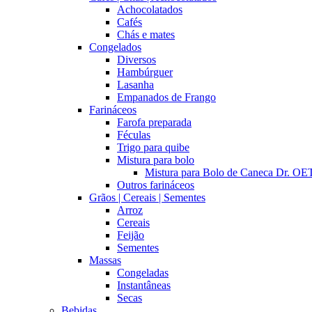
Achocolatados
Cafés
Chás e mates
Congelados
Diversos
Hambúrguer
Lasanha
Empanados de Frango
Farináceos
Farofa preparada
Féculas
Trigo para quibe
Mistura para bolo
Mistura para Bolo de Caneca Dr. 
Outros farináceos
Grãos | Cereais | Sementes
Arroz
Cereais
Feijão
Sementes
Massas
Congeladas
Instantâneas
Secas
Bebidas