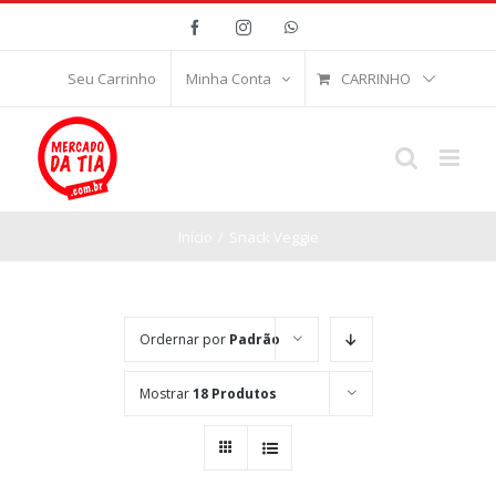
Ir
Facebook
Instagram
WhatsApp
para
o
CARRINHO
Seu Carrinho
Minha Conta
conteúdo
Início
/
Snack Veggie
Ordernar por
Padrão
Mostrar
18 Produtos