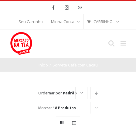
Ir
Facebook
Instagram
WhatsApp
para
o
CARRINHO
Seu Carrinho
Minha Conta
conteúdo
Início
/
Sorvete Café com Cacau
Ordernar por
Padrão
Mostrar
18 Produtos