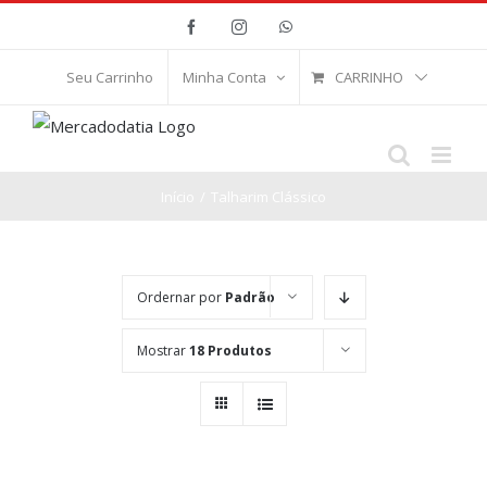
Ir
Facebook
Instagram
WhatsApp
para
o
CARRINHO
Seu Carrinho
Minha Conta
conteúdo
Início
/
Talharim Clássico
Ordernar por
Padrão
Mostrar
18 Produtos