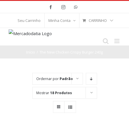
Ir
Facebook
Instagram
WhatsApp
para
o
CARRINHO
Seu Carrinho
Minha Conta
conteúdo
Início
/
The New Chicken Crispy Burger 240g
Ordernar por
Padrão
Mostrar
18 Produtos