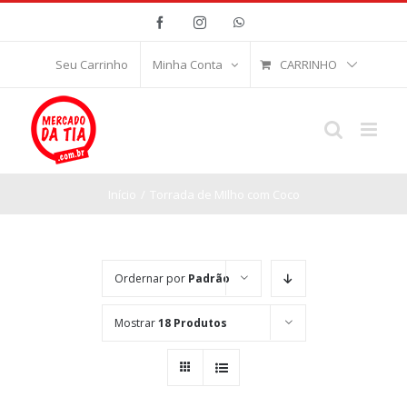
Ir
Facebook
Instagram
WhatsApp
para
o
CARRINHO
Seu Carrinho
Minha Conta
conteúdo
Início
/
Torrada de MIlho com Coco
Ordernar por
Padrão
Mostrar
18 Produtos