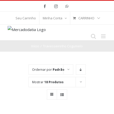
Ir
Facebook
Instagram
WhatsApp
para
o
CARRINHO
Seu Carrinho
Minha Conta
conteúdo
Início
/
Travesseirinho Cogumelo
Ordernar por
Padrão
Mostrar
18 Produtos