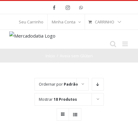
Ir
Facebook
Instagram
WhatsApp
para
o
CARRINHO
Seu Carrinho
Minha Conta
conteúdo
Início
/
Aveia sem Glúten
Ordernar por
Padrão
Mostrar
18 Produtos