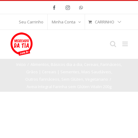
Ir
Facebook
Instagram
WhatsApp
para
o
CARRINHO
Seu Carrinho
Minha Conta
conteúdo
Início
/
Alimentos
,
Básicos dia a dia
,
Cereais
,
Farináceos
,
Grãos | Cereais | Sementes
,
Mais Saudáveis
,
Outros farináceos
,
Sem Glúten
,
Vegetariano
/
Aveia Integral Farinha sem Glúten Vitalin 200g