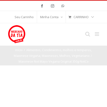
Ir
Facebook
Instagram
WhatsApp
para
o
CARRINHO
Seu Carrinho
Minha Conta
conteúdo
Início
/
Alimentos
,
Condimentos, molhos e temperos
,
Maionese Vegana
,
Maioneses
,
Molhos
,
Vegetariano
/
Maionese Not Mayo Vegana Original 350g NotCo