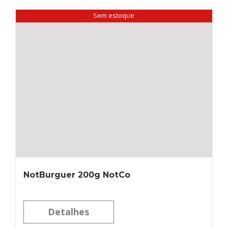
Sem estoque
NotBurguer 200g NotCo
Detalhes