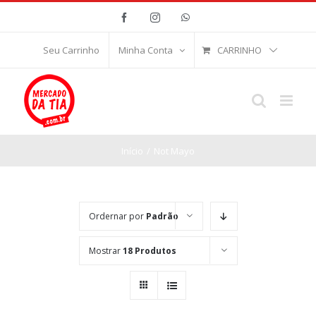
Ir
Facebook
Instagram
WhatsApp
para
o
CARRINHO
Seu Carrinho
Minha Conta
conteúdo
Início
/
Not Mayo
Ordernar por
Padrão
Mostrar
18 Produtos